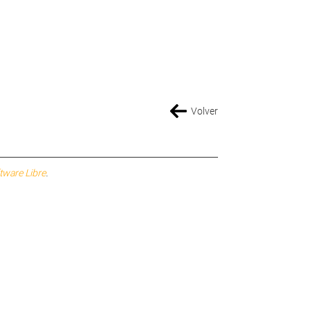
Volver
tware Libre
.